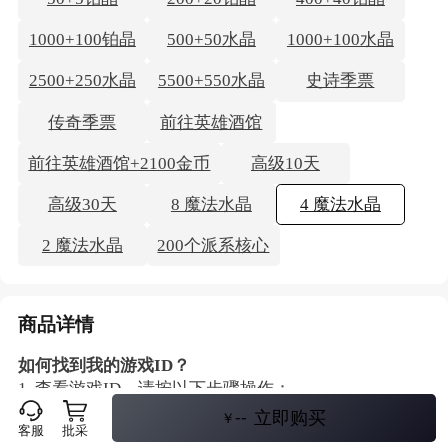
1000+100铂晶
500+50水晶
1000+100水晶
2500+250水晶
5500+550水晶
史诗季票
传奇季票
前往英雄酒馆
前往英雄酒馆+2100金币
高级10天
高级30天
8 魔法水晶
4 魔法水晶
2 魔法水晶
200个派系核心
商品详情
如何找到我的游戏ID？
1. 查看游戏ID，请按以下步骤操作：
2. 前往游戏菜单（见图1）
--
立即购买
￥
客服
批采
3. 点击/轻按”好友“选项卡（见图2）