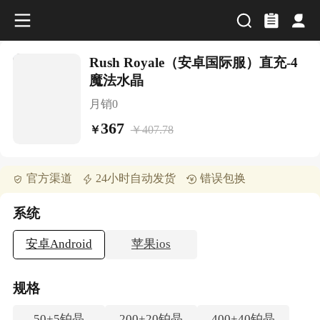
Rush Royale（安卓国际服）直充-4
魔法水晶
月销
0
367
￥
407.78
￥
官方渠道
24小时自动发货
错误包换
系统
安卓Android
苹果ios
规格
50+5铂晶
200+20铂晶
400+40铂晶