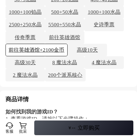
1000+100铂晶
500+50水晶
1000+100水晶
2500+250水晶
5500+550水晶
史诗季票
传奇季票
前往英雄酒馆
前往英雄酒馆+2100金币
高级10天
高级30天
8 魔法水晶
4 魔法水晶
2 魔法水晶
200个派系核心
商品详情
如何找到我的游戏ID？
1. 查看游戏ID，请按以下步骤操作：
2. 前往游戏菜单（见图1）
--
立即购买
￥
客服
批采
3. 点击/轻按”好友“选项卡（见图2）