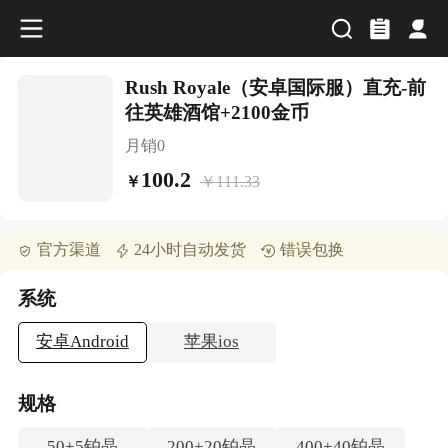
Rush Royale（安卓国际服）直充-前
往英雄酒馆+2100金币
月销
0
100.2
￥
111.33
￥
官方渠道
24小时自动发货
错误包换
系统
安卓Android
苹果ios
规格
50+5铂晶
200+20铂晶
400+40铂晶