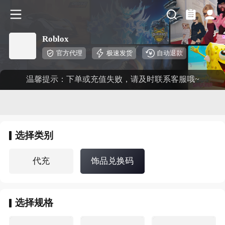
Roblox
官方代理
极速发货
自动退款
温馨提示：下单或充值失败，请及时联系客服哦~
选择
类别
代充
饰品兑换码
选择
规格