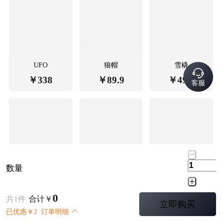
UFO
狼帽
雪橇
￥
338
￥
89.9
￥
49.9
客服
数量
假面面具
游牧捆绑
羊肩宠物
￥
39.9
￥
17.9
￥
17.9
0
共
1
件
合计
￥
立即购买
已优惠
￥
2
订单明细