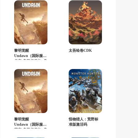
黎明觉醒
太吾绘卷CDK
Undawn（国际服）
代充-乌鸦超值包+乌
鸦高级包+乌鸦豪华
包
黎明觉醒
怪物猎人：荒野标
Undawn（国际服）
准版激活码
直充-乌鸦超值包+乌
鸦高级包+乌鸦豪华