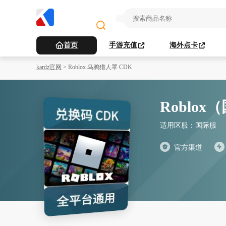
首页
手游充值
海外点卡
kardz官网
>
Roblox 乌鸦猎人罩 CDK
Roblo
适用区服：
国际服
官方渠道