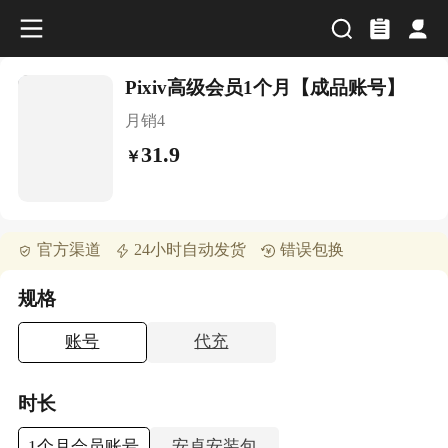
Pixiv高级会员1个月【成品账号】
月销
4
31.9
￥
官方渠道
24小时自动发货
错误包换
规格
账号
代充
时长
1个月会员账号
安卓安装包