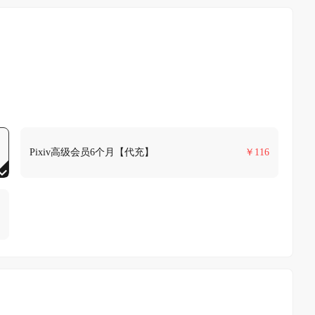
Pixiv高级会员6个月【代充】
￥
116