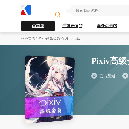
首页
手游充值
海外点卡
kardz官网
>
Pixiv高级会员3个月【代充】
Pixiv高
官方渠道