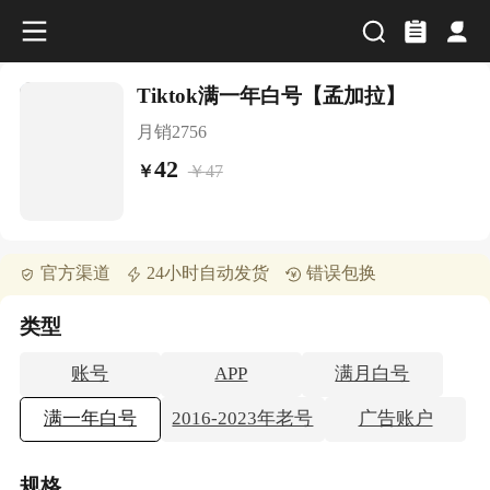
Tiktok满一年白号【孟加拉】
月销
2756
42
￥
47
￥
官方渠道
24小时自动发货
错误包换
类型
账号
APP
满月白号
满一年白号
2016-2023年老号
广告账户
规格