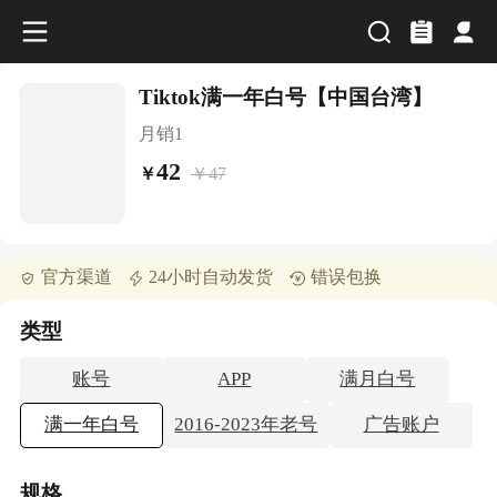
Tiktok满一年白号【中国台湾】
月销
1
42
￥
47
￥
官方渠道
24小时自动发货
错误包换
类型
账号
APP
满月白号
满一年白号
2016-2023年老号
广告账户
规格