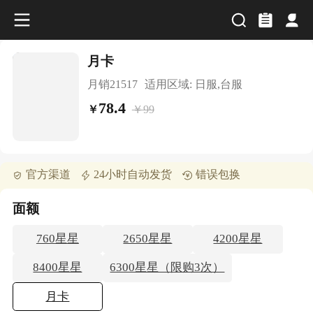
月卡
月销
21517
适用区域:
日服,台服
78.4
￥
99
￥
官方渠道
24小时自动发货
错误包换
面额
760星星
2650星星
4200星星
8400星星
6300星星（限购3次）
月卡