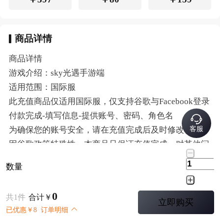
商品详情
商品详情
游戏介绍：sky光遇手游端
适用范围：国际服
此充值商品仅适用国际服，仅支持谷歌与Facebook登录
付款完成-填写信息-提供账号、密码、角色名
客服
为确保您的账号安全，请在充值完成后及时修改密码
因谷歌政策特殊性，本商品只保证充值完成，对其他问
题不作任何售后
数量
理性消费，健康游戏
0
亲爱的玩家，感谢您选择Kardz商城！为了确保您能够
共
1
件
合计
￥
立即购买
在游戏中享受更多乐趣，提醒您：
已优惠
￥
8
订单明细