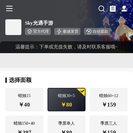
Sky光遇手游
官方代理
极速发货
自动退款
温馨提示：下单或充值失败，请及时联系客服哦~
选择
面额
蜡烛15
蜡烛30+5
蜡烛60+12
￥
40
￥
80
￥
159
蜡烛150+40
季票单人
季票三人
￥
397
￥
80
￥
159