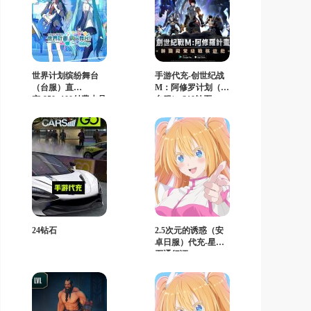
世界计划缤纷舞台
手游代充-创世纪战
（台服）直
M：阿修罗计划（港
充-950+100付费水晶
台服）-310钻石
24钻石
2.5次元的诱惑（安
卓日服）代充-星宝
石通行证