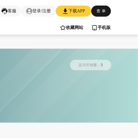
客服
登录/注册
下载APP
查 单
收藏网站
手机版
近30天销量：
3