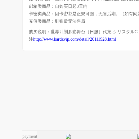
邮箱类商品：自购买日起3天内
卡密类商品：因卡密都是正规可囤，无售后期。（如有问
充值类商品：到账后无法售后
购买说明：
世界计划多彩舞台（日服）代充-クリスタルG x 
注
http://www.kardzvip.com/detail/20111928.html
payment