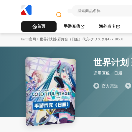
首页
手游充值
海外点卡
kardz官网
>
世界计划多彩舞台（日服）代充-クリスタルG x 10500
世界计划
适用区服：
日服
官方渠道