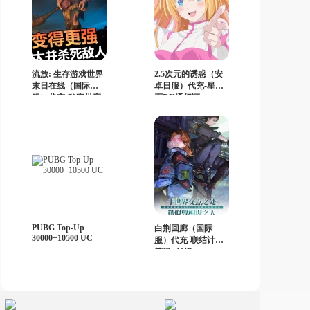
流放: 生存游戏世界
2.5次元的诱惑（安
末日在线（国际
卓日服）代充-星宝
服）代充-秘密供应
石DX通行证
PUBG Top-Up
白荆回廊（国际
30000+10500 UC
服）代充-联结计划
等级+10级