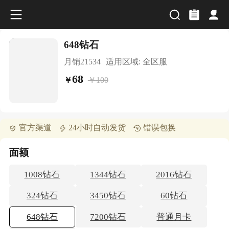
648钻石
月销
21534
适用区域:
全区服
68
￥
100
￥
官方渠道
24小时自动发货
错误包换
面额
1008钻石
1344钻石
2016钻石
324钻石
3450钻石
60钻石
648钻石
7200钻石
普通月卡