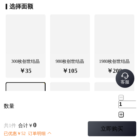
选择
面额
300枚创世结晶
980枚创世结晶
1980枚创世结晶
￥
35
￥
105
￥
209
客服
数量
0
共
1
件
合计
￥
立即购买
3280枚创世结晶
6480枚创世结晶
空月祝福
已优惠
￥
52
订单明细
￥
348
￥
695
￥
35