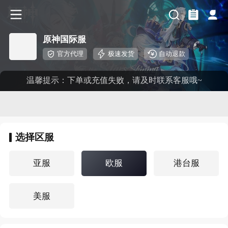
原神国际服
官方代理
极速发货
自动退款
温馨提示：下单或充值失败，请及时联系客服哦~
选择
区服
亚服
欧服
港台服
美服