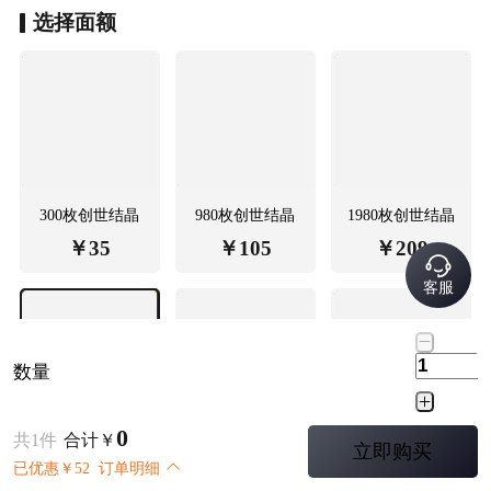
选择
面额
300枚创世结晶
980枚创世结晶
1980枚创世结晶
￥
35
￥
105
￥
209
客服
数量
0
共
1
件
合计
￥
立即购买
3280枚创世结晶
6480枚创世结晶
空月祝福
已优惠
￥
52
订单明细
￥
348
￥
695
￥
35