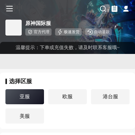
原神国际服
官方代理
极速发货
自动退款
温馨提示：下单或充值失败，请及时联系客服哦~
选择
区服
亚服
欧服
港台服
美服