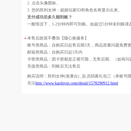
2. 点击头像图标。
3. 您的胜利女神：妮姬玩家ID和角色名将显示出来。
支付成功后多久能到账？
一般情况下，1-2分钟内即可到账。如超过5分钟未到账
本售后政策不叠加【随心换服务】
*
账号类商品：自购买日起售后期3天，商品质量问题免费
邮箱类商品：自购买日起3天内
卡密类商品：因卡密都是正规可囤，无售后期。（如有问
充值类商品：到账后无法售后
购买说明：
胜利女神(港澳台) _队员招募礼包三（单账号
关注
http://www.kardzvip.com/detail/1578290912.html