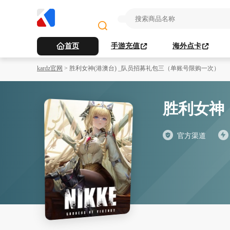
首页
手游充值
海外点卡
kardz官网
>
胜利女神(港澳台) _队员招募礼包三（单账号限购一次）
胜利女神
官方渠道