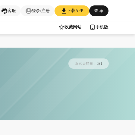
客服
登录/注册
下载APP
查 单
收藏网站
手机版
近30天销量：
531