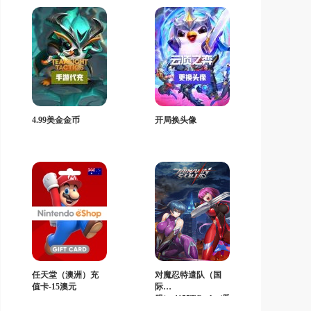
4.99美金金币
开局换头像
任天堂（澳洲）充
对魔忍特遣队（国
值卡-15澳元
际
服）-1155TCash（限
购一次）