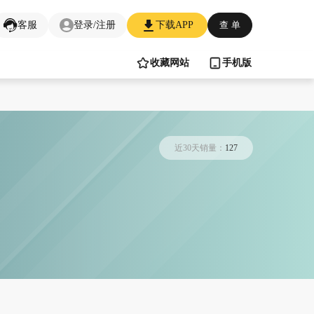
客服
登录/注册
下载APP
查 单
收藏网站
手机版
近30天销量：
127