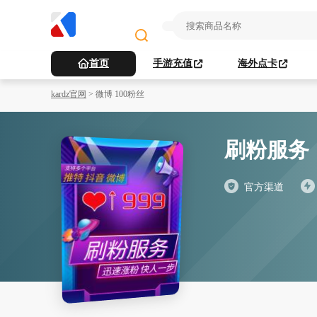
首页
手游充值
海外点卡
kardz官网
>
微博 100粉丝
刷粉服务
官方渠道