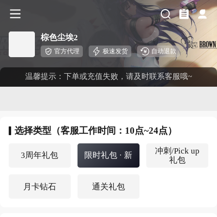
棕色尘埃2
官方代理
极速发货
自动退款
温馨提示：下单或充值失败，请及时联系客服哦~
选择
类型（客服工作时间：10点~24点）
冲刺/Pick up
3周年礼包
限时礼包 · 新
礼包
月卡钻石
通关礼包