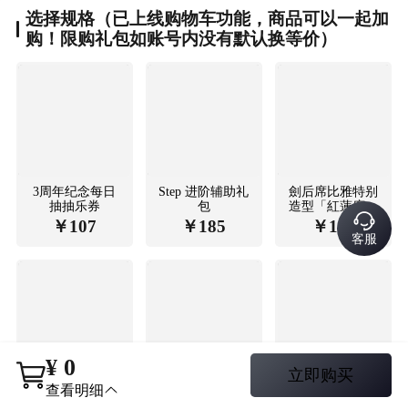
选择
规格（已上线购物车功能，商品可以一起加
购！限购礼包如账号内没有默认换等价）
3周年纪念每日
Step 进阶辅助礼
劍后席比雅特别
抽抽乐券
包
造型「紅蓮席比
雅」
￥
107
￥
185
￥
121
客服
¥
0
立即购买
夏日祭典每日篩
夏日祭典特別賽
夏日祭典登入通
查看
明细
選專用抽抽樂券
季通行證
行證