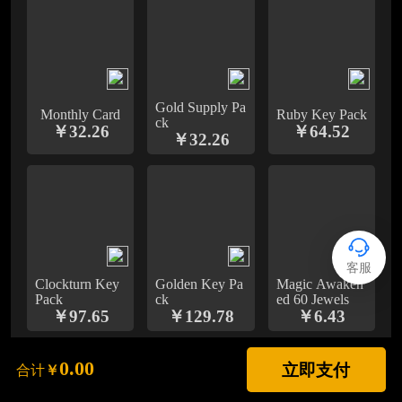
Gold Supply Pa
Monthly Card
Ruby Key Pack
ck
￥
32.26
￥
64.52
￥
32.26
客服
Clockturn Key
Golden Key Pa
Magic Awaken
Pack
ck
ed 60 Jewels
￥
97.65
￥
129.78
￥
6.43
0.00
立即支付
合计
￥