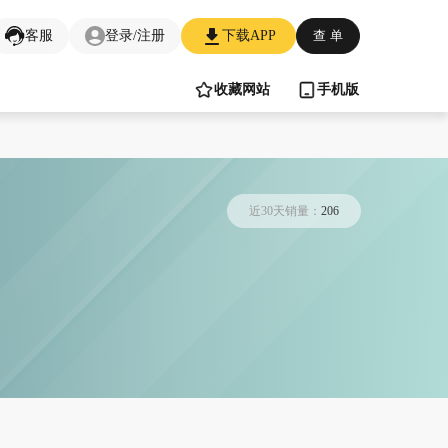
客服
登录/注册
下载APP
查 单
收藏网站
手机版
近30天销量：
206