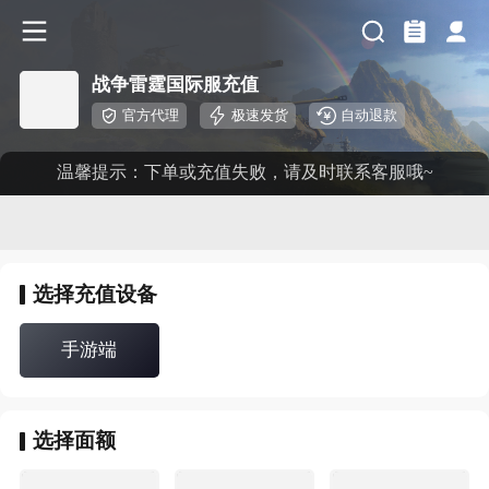
战争雷霆国际服充值
官方代理
极速发货
自动退款
温馨提示：下单或充值失败，请及时联系客服哦~
选择
充值设备
手游端
选择
面额