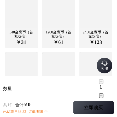
540金鹰币（首
1200金鹰币（首
2450金鹰币（首
充双倍）
充双倍）
充双倍）
￥
31
￥
61
￥
123
客服
数量
6210金鹰币（首
12780金鹰币
战斗通行证
充双倍）
（首充双倍）
￥
295
￥
589
￥
31
0
共
1
件
合计
￥
立即购买
已优惠
￥
33.33
订单明细