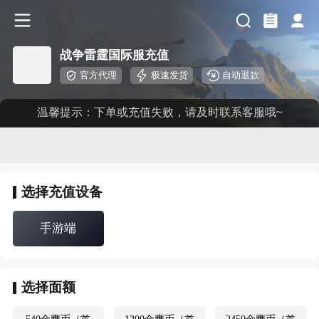
战争雷霆国际服充值
官方代理
极速发货
自动退款
温馨提示：下单或充值失败，请及时联系客服哦~
选择
充值设备
手游端
选择
面额