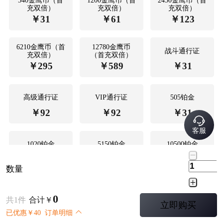
540金鹰币（首
1200金鹰币（首
2450金鹰币（首
充双倍）
充双倍）
充双倍）
￥
31
￥
61
￥
123
6210金鹰币（首
12780金鹰币
战斗通行证
充双倍）
（首充双倍）
￥
295
￥
589
￥
31
高级通行证
VIP通行证
505铂金
￥
92
￥
92
￥
31
客服
1020铂金
5150铂金
10500铂金
￥
61
￥
295
￥
589
数量
1010铂金（充2
10300铂金（充2
高级订阅
个505铂金）
个5150铂金）
0
共
1
件
合计
￥
立即购买
￥
59
￥
565
￥
135
已优惠
￥
40
订单明细