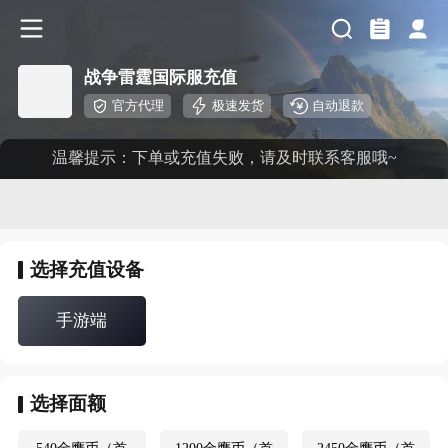
战争雷霆国际服充值
官方代理
极速发货
自动退款
温馨提示：下单或充值失败，请及时联系客服哦~
选择
充值设备
手游端
选择
面额