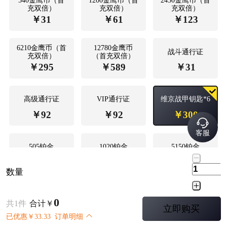
540金鹰币（首
1200金鹰币（首
2450金鹰币（首
充双倍）
充双倍）
充双倍）
￥
31
￥
61
￥
123
6210金鹰币（首
12780金鹰币
战斗通行证
充双倍）
（首充双倍）
￥
295
￥
589
￥
31
高级通行证
VIP通行证
维京战甲钥匙*6
￥
92
￥
92
￥
300
客服
505铂金
1020铂金
5150铂金
￥
31
￥
61
￥
295
数量
1010铂金（充2
10300铂金（充2
10500铂金
个505铂金）
个5150铂金）
0
共
1
件
合计
￥
立即购买
￥
589
￥
59
￥
565
已优惠
￥
33.33
订单明细