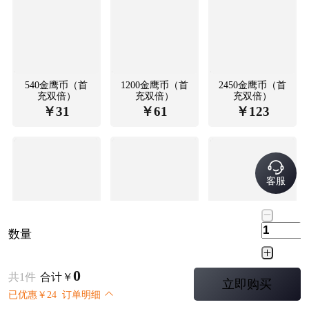
540金鹰币（首
1200金鹰币（首
2450金鹰币（首
充双倍）
充双倍）
充双倍）
￥
31
￥
61
￥
123
客服
数量
6210金鹰币（首
12780金鹰币
战斗通行证
充双倍）
（首充双倍）
￥
295
￥
589
￥
31
0
共
1
件
合计
￥
立即购买
已优惠
￥
24
订单明细