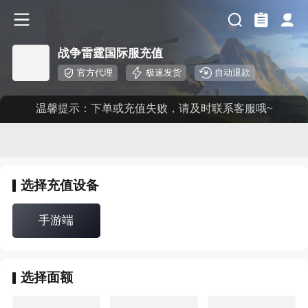
战争雷霆国际服充值
官方代理
极速发货
自动退款
温馨提示：下单或充值失败，请及时联系客服哦~
选择
充值设备
手游端
选择
面额