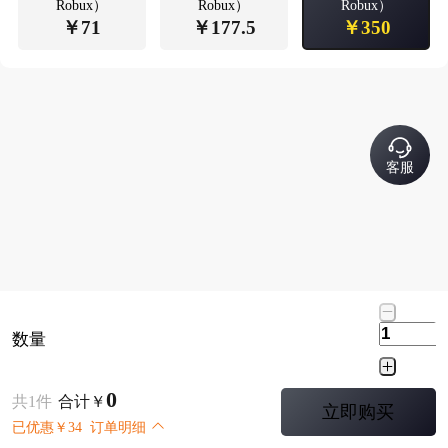
Robux）
Robux）
Robux）
￥
71
￥
177.5
￥
350
客服
数量
0
共
1
件
合计
￥
立即购买
已优惠
￥
34
订单明细