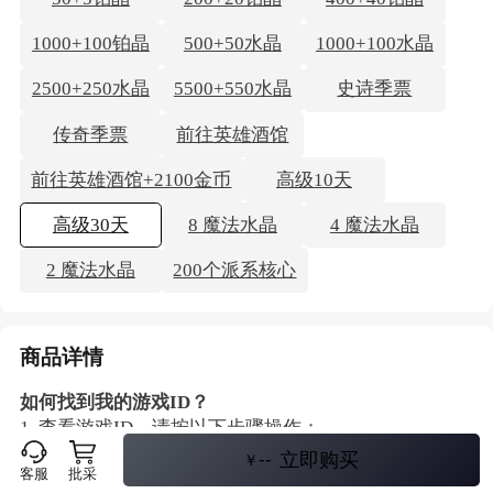
1000+100铂晶
500+50水晶
1000+100水晶
2500+250水晶
5500+550水晶
史诗季票
传奇季票
前往英雄酒馆
前往英雄酒馆+2100金币
高级10天
高级30天
8 魔法水晶
4 魔法水晶
2 魔法水晶
200个派系核心
商品详情
如何找到我的游戏ID？
1. 查看游戏ID，请按以下步骤操作：
2. 前往游戏菜单（见图1）
--
立即购买
￥
客服
批采
3. 点击/轻按”好友“选项卡（见图2）