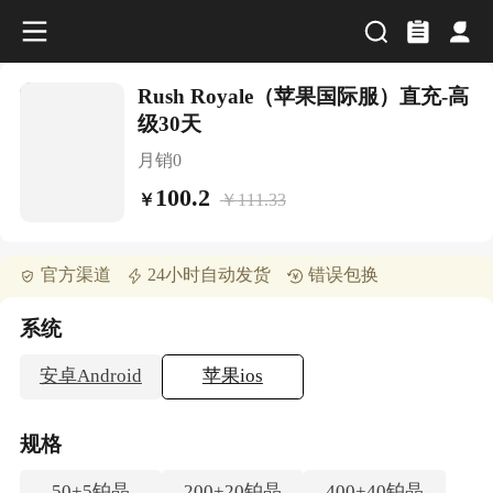
Rush Royale（苹果国际服）直充-高
级30天
月销
0
100.2
￥
111.33
￥
官方渠道
24小时自动发货
错误包换
系统
安卓Android
苹果ios
规格
50+5铂晶
200+20铂晶
400+40铂晶