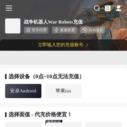
战争机器人War Robots充值
官方代理
极速发货
自动退款
立即输入您的充值账号
选择
设备（0点~10点无法充值）
安卓Android
苹果ios
选择
面值 - 代充价格便宜！
最受欢迎