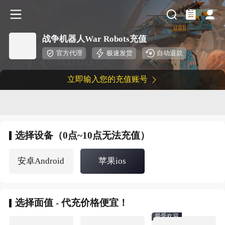
战争机器人War Robots充值
官方代理
极速发货
自动退款
立即输入您的充值账号
选择
设备（0点~10点无法充值）
安卓Android
苹果ios
选择
面值 - 代充价格便宜！
最受欢迎