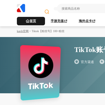
首页
手游充值
海外点卡
kardz官网
>
Tiktok【粉丝号】100+粉丝
TikTok
官方渠道