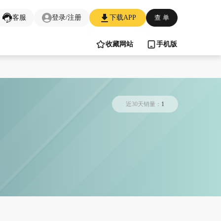
客服
登录/注册
下载APP
查 单
收藏网站
手机版
近30天销量：
1