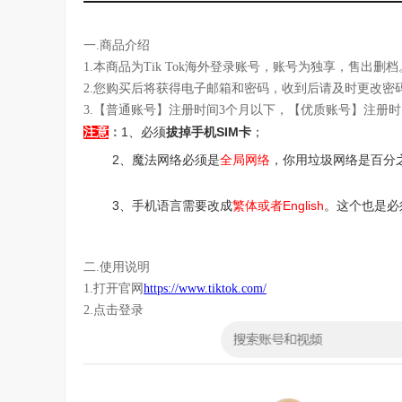
一.商品介绍
1.本商品为Tik Tok海外登录账号，账号为独享，售出删档
2.您购买后将获得电子邮箱和密码，收到后请及时更改密
3.【普通账号】注册时间3个月以下，【优质账号】注册时
1、必须
拔掉手机SIM卡
；
注意
：
2、魔法网络必须是
全局网络
，你用垃圾网络是百分
3、
手机语言需要改成
繁体或者English
。这个也是必
二.使用说明
1.打开官网
https://www.tiktok.com/
2.点击登录