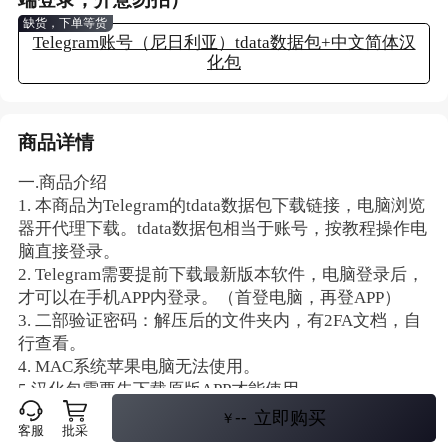
缺货，下单等货
Telegram账号（尼日利亚）tdata数据包+中文简体汉
化包
商品详情
一.商品介绍
1. 本商品为Telegram的tdata数据包下载链接，电脑浏览
器开代理下载。tdata数据包相当于账号，按教程操作电
脑直接登录。
2. Telegram需要提前下载最新版本软件，电脑登录后，
才可以在手机APP内登录。（首登电脑，再登APP）
3. 二部验证密码：解压后的文件夹内，有2FA文档，自
行查看。
4. MAC系统苹果电脑无法使用。
5.汉化包需要先下载原版APP才能使用
注：登陆中出现封号问题，无售后！（切记，IP环境复
--
立即购买
￥
客服
批采
杂，违规都可导致封号）