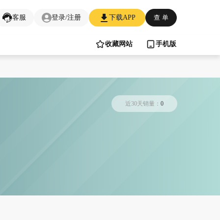
客服
登录/注册
下载APP
查 单
收藏网站
手机版
近30天销量：
0