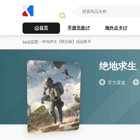
首页
手游充值
海外点卡
kardz官网
>
绝地求生【限定版】成品账号
绝地求生
官方渠道