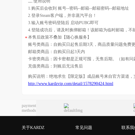
二.使用说明
1.购买后会收到 账号--密码--邮箱--邮箱密码--邮箱地址
2.登录Steam客户端，并非蒸汽平台！
3.输入账号密码登陆后 启动PUBG即可
4.登陆成功后，请及时换绑邮箱！该邮箱为临时邮箱，不
本售后政策不叠加【随心换服务】
*
账号类商品：自购买日起售后期3天，商品质量问题免费
邮箱类商品：自购买日起3天内
卡密类商品：因卡密都是正规可囤，无售后期。（如有问
充值类商品：到账后无法售后
购买说明：
绝地求生【限定版】成品账号
来自官方渠道，
http://www.kardzvip.com/detail/1578290424.html
payment
methods
关于KARDZ
常见问题
联系我