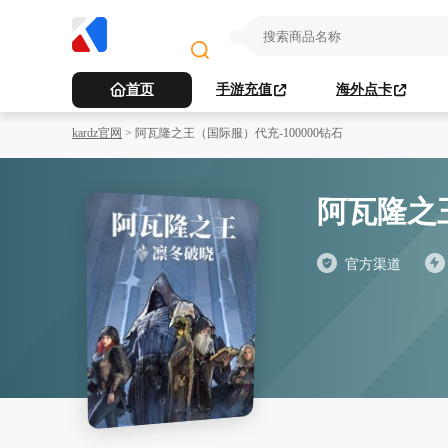
首页
手游充值
海外点卡
kardz官网
>
阿瓦隆之王（国际服）代充-100000钻石
阿瓦隆之
官方渠道