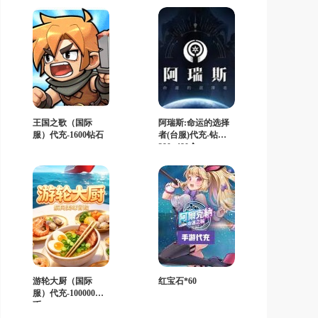
王国之歌（国际
阿瑞斯:命运的选择
服）代充-1600钻石
者(台服)代充-钻石
290+480个
游轮大厨（国际
红宝石*60
服）代充-100000金
币