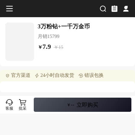
3万粉钻+一千万金币
月销
15799
7.9
￥
15
￥
官方渠道
24小时自动发货
错误包换
--
立即购买
￥
客服
批采