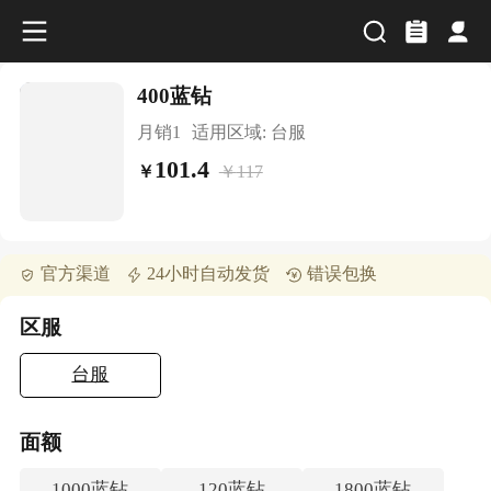
400蓝钻
月销
1
适用区域:
台服
101.4
￥
117
￥
官方渠道
24小时自动发货
错误包换
区服
台服
面额
1000蓝钻
120蓝钻
1800蓝钻