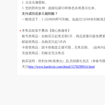
2. 点击头像图标。
3. 您的胜利女神：妮姬玩家ID和角色名将显示出来。
支付成功后多久能到账？
一般情况下，1-2分钟内即可到账。如超过5分钟未到账
本售后政策不叠加【随心换服务】
*
账号类商品：自购买日起售后期3天，商品质量问题免费
邮箱类商品：自购买日起3天内
卡密类商品：因卡密都是正规可囤，无售后期。（如有问
充值类商品：到账后无法售后
购买说明：
胜利女神(港澳台) _队员招募礼包五（单账号
关注
http://www.kardzvip.com/detail/1578290914.html