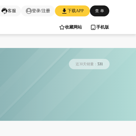
客服
登录/注册
下载APP
查 单
收藏网站
手机版
近30天销量：
531