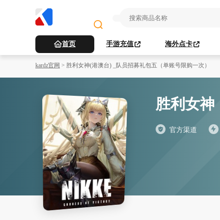
首页
手游充值
海外点卡
kardz官网
>
胜利女神(港澳台) _队员招募礼包五（单账号限购一次）
胜利女神
官方渠道