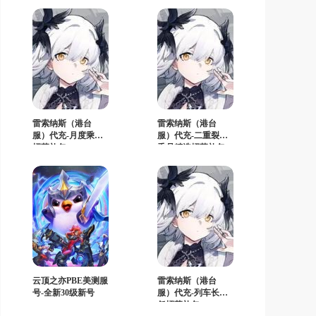
雷索纳斯（港台
雷索纳斯（港台
服）代充-月度乘员
服）代充-二重裂变
招募礼包
乘员精选招募礼包
云顶之亦PBE美测服
雷索纳斯（港台
号-全新30级新号
服）代充-列车长上
任招募礼包