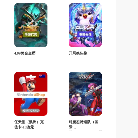
4.99美金金币
开局换头像
任天堂（澳洲）充
对魔忍特遣队（国
值卡-15澳元
际
服）-1155TCash（限
购一次）