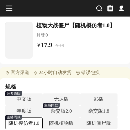
植物大战僵尸【随机模仿者1.0】
月销
0
17.9
￥
19
￥
官方渠道
24小时自动发货
错误包换
规格
经典原版
中文版
无尽版
95版
主播同款
年度版
杂交版2.0
杂交版1.8
主播同款
随机模仿者1.0
随机植物版
随机僵尸版