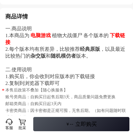
商品详情
一.商品说明
1.本商品为
电脑游戏
植物大战僵尸 各个版本的
下载链
接
2.每个版本均有所差异，比较推荐
经典原版
，以及最近
比较热门的
杂交版
和
随机模仿者
版本。
二.使用说明
1.购买后，你会收到对应版本的下载链接
2.复制到浏览器下载即可
本售后政策不叠加【随心换服务】
*
账号类商品：自购买日起售后期3天，商品质量问题免费更换
邮箱类商品：自购买日起3天内
卡密类商品：因卡密都是正规可囤，无售后期。（如有问题随时联
系我们处理）
--
立即购买
充值类商品：到账后无法售后
￥
客服
批采