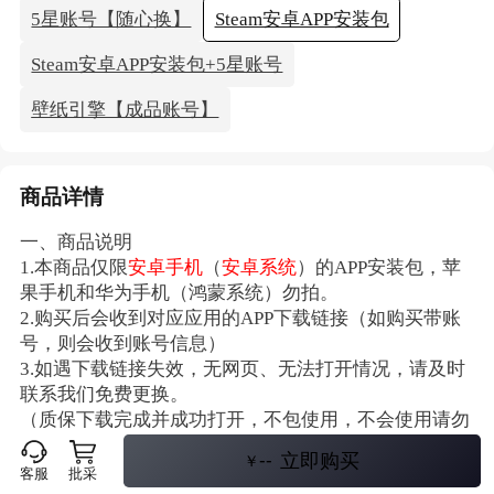
5星账号【随心换】
Steam安卓APP安装包
Steam安卓APP安装包+5星账号
壁纸引擎【成品账号】
商品详情
一、商品说明
1.本商品仅限
安卓手机
（
安卓系统
）的APP安装包，苹
果手机和华为手机（鸿蒙系统）勿拍。
2.购买后会收到对应应用的APP下载链接（如购买带账
号，则会收到账号信息）
3.如遇下载链接失效，无网页、无法打开情况，请及时
联系我们免费更换。
（质保下载完成并成功打开，不包使用，不会使用请勿
下单，如软件下载后出现的各种登录问题不进行售后，
--
立即购买
￥
请自行百度）
客服
批采