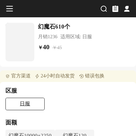
幻魔石610个
月销
1236
适用区域:
日服
40
￥
45
￥
官方渠道
24小时自动发货
错误包换
区服
日服
面额
幻魔石10000+2250
幻魔石120