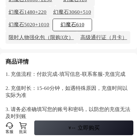
幻魔石1480+220
幻魔石3060+510
幻魔石5020+1010
幻魔石610
限时人物强化包（限购3次）
高级通行证（月卡）
商品详情
1. 充值流程：付款完成-填写信息-联系客服-充值完成
2. 充值时长：15-60分钟，如遇特殊原因，充值时间以
实际为准
3. 请务必准确填写您的账号和密码，以防您的充值无法
及时到账
--
立即购买
￥
4. 充值程中请勿登录游戏，避免造成卡单
客服
批采