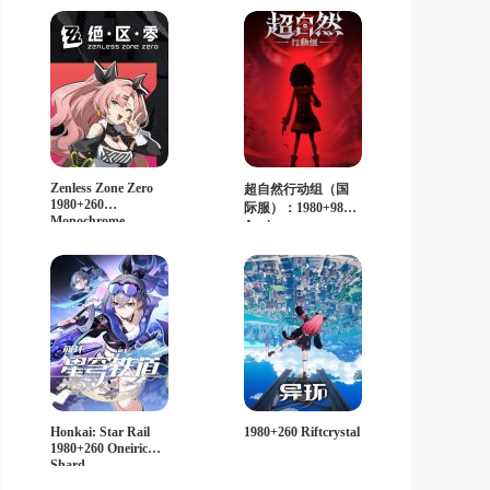
Zenless Zone Zero
超自然行动组（国
1980+260
际服）：1980+98
Monochrome
Aurion
Honkai: Star Rail
1980+260 Riftcrystal
1980+260 Oneiric
Shard