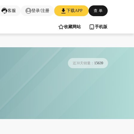
客服
登录/注册
下载APP
查 单
收藏网站
手机版
近30天销量：
15639