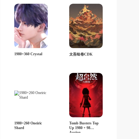
1980+360 Crystal
太吾绘卷CDK
1980+260 Oneiric
Tomb Busters Top
Shard
Up 1980 + 98
Aurion