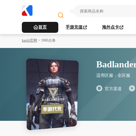
首页
手游充值
海外点卡
kardz官网
>
1980点卷
Badlan
适用区服：
全区服
官方渠道